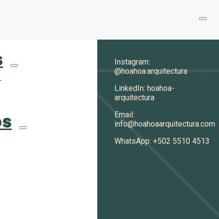
s
Instagram:
@hoahoa.arquitectura
S
LinkedIn: hoahoa-
arquitectura
os
Email:
info@hoahoaarquitectura.com
WhatsApp: +502 5510 4513