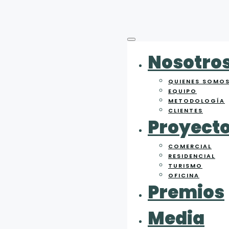
Nosotro
QUIENES SOMO
EQUIPO
METODOLOGÍA
CLIENTES
Proyect
COMERCIAL
RESIDENCIAL
TURISMO
OFICINA
Premios
Media